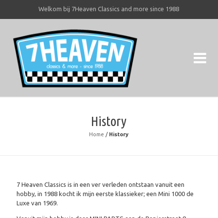
Welkom bij 7Heaven Classics and more since 1988
7H
7He
History
Home
/
History
7 Heaven Classics is in een ver verleden ontstaan vanuit een
hobby, in 1988 kocht ik mijn eerste klassieker; een Mini 1000 de
Luxe van 1969.