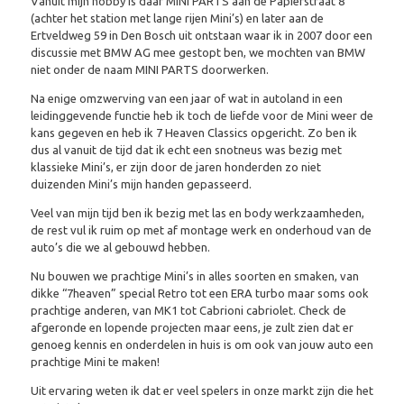
Vanuit mijn hobby is daar MINI PARTS aan de Papierstraat 8
(achter het station met lange rijen Mini’s) en later aan de
Ertveldweg 59 in Den Bosch uit ontstaan waar ik in 2007 door een
discussie met BMW AG mee gestopt ben, we mochten van BMW
niet onder de naam MINI PARTS doorwerken.
Na enige omzwerving van een jaar of wat in autoland in een
leidinggevende functie heb ik toch de liefde voor de Mini weer de
kans gegeven en heb ik 7 Heaven Classics opgericht. Zo ben ik
dus al vanuit de tijd dat ik echt een snotneus was bezig met
klassieke Mini’s, er zijn door de jaren honderden zo niet
duizenden Mini’s mijn handen gepasseerd.
Veel van mijn tijd ben ik bezig met las en body werkzaamheden,
de rest vul ik ruim op met af montage werk en onderhoud van de
auto’s die we al gebouwd hebben.
Nu bouwen we prachtige Mini’s in alles soorten en smaken, van
dikke “7heaven” special Retro tot een ERA turbo maar soms ook
prachtige anderen, van MK1 tot Cabrioni cabriolet. Check de
afgeronde en lopende projecten maar eens, je zult zien dat er
genoeg kennis en onderdelen in huis is om ook van jouw auto een
prachtige Mini te maken!
Uit ervaring weten ik dat er veel spelers in onze markt zijn die het