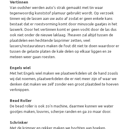
Vertinnen
Van oudsher werden auto’s strak gemaakt met tin waar
tegenwoordig kunststof plamuur gebruikt wordt. Op verzoek
tinnen wij de lassen aan uw auto af zodat er geen enkele kans
bestaat dat er roestvorming komt door minuscule gaatjes in het
laswerk. Door het vertinnen komt er geen vocht door de las dus
ook niet onder de nieuwe laklaag. 7heaven zal altijd tussen de
plaatdelen een hechtende lasprimer zetten, veel
lassers/restaurateurs maken de fout dit niet te doen waardoor er
tussen de gelaste platen de kale delen op elkaar liggen en ze
meteen weer gaan roesten.
Engels wiel
Met het Engels wiel maken we plaatwerkdelen uit de hand zoasls
wij dat noemen, plaatwerkdelen die er niet meer zijn of waar we
denken dat maken we zelf zonder een groot plaatdeel te hoeven
verknippen.
Bead Roller
De bead roller is ook zo'n machine, daarmee kunnen we water
gootjes maken, louvres, scherpe randen en ga zo maar door.
Schrinker
Met de krimper en rekker maken we bochten aan hoeken,