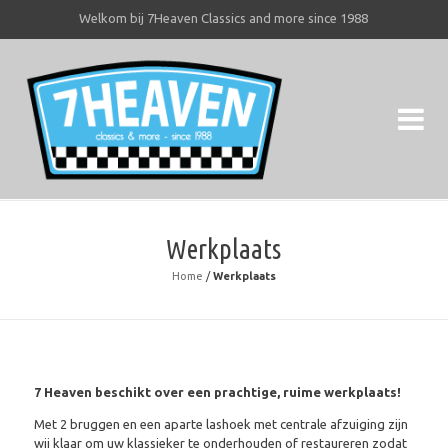
Welkom bij 7Heaven Classics and more since 1988
7H
7He
Werkplaats
Home
/
Werkplaats
7 Heaven beschikt over een prachtige, ruime werkplaats!
Met 2 bruggen en een aparte lashoek met centrale afzuiging zijn
wij klaar om uw klassieker te onderhouden of restaureren zodat