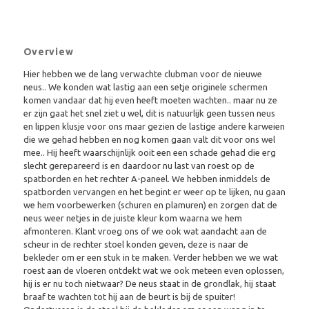
Overview
Hier hebben we de lang verwachte clubman voor de nieuwe
neus.. We konden wat lastig aan een setje originele schermen
komen vandaar dat hij even heeft moeten wachten.. maar nu ze
er zijn gaat het snel ziet u wel, dit is natuurlijk geen tussen neus
en lippen klusje voor ons maar gezien de lastige andere karweien
die we gehad hebben en nog komen gaan valt dit voor ons wel
mee.. Hij heeft waarschijnlijk ooit een een schade gehad die erg
slecht gerepareerd is en daardoor nu last van roest op de
spatborden en het rechter A-paneel. We hebben inmiddels de
spatborden vervangen en het begint er weer op te lijken, nu gaan
we hem voorbewerken (schuren en plamuren) en zorgen dat de
neus weer netjes in de juiste kleur kom waarna we hem
afmonteren. Klant vroeg ons of we ook wat aandacht aan de
scheur in de rechter stoel konden geven, deze is naar de
bekleder om er een stuk in te maken. Verder hebben we we wat
roest aan de vloeren ontdekt wat we ook meteen even oplossen,
hij is er nu toch nietwaar? De neus staat in de grondlak, hij staat
braaf te wachten tot hij aan de beurt is bij de spuiter!