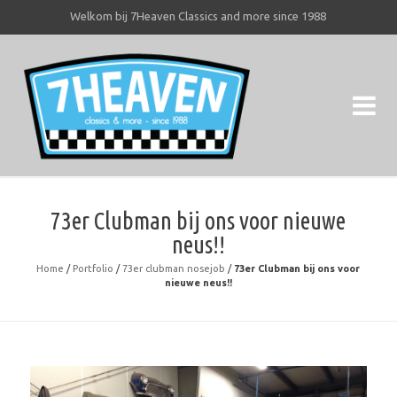
Welkom bij 7Heaven Classics and more since 1988
7H
7He
73er Clubman bij ons voor nieuwe
neus!!
Home
/
Portfolio
/
73er clubman nosejob
/
73er Clubman bij ons voor
nieuwe neus!!