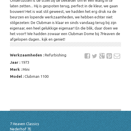
Ondertussen is de stoel bij de bekleder om er een wang in te
laten zetten... Hij is gespoten terug, perfect in de kleur, we gaan
bouwen! Het is wat stil geweest, we hadden het erg druk na de
beurzen en lopende werkzaamheden, we hebben echter niet
stilgezeten: De Clubman is klaar en sinds vandaag terug bij zijn
eigenaar, een heel gelukkige eigenaar! En die blik, daar doen we
het voor!! We hadden zowaar een Clubman Dome bij 7Heaven de
afgelopen dagen.. kijk en geniet!
Werkzaamheden :
Refurbishing
Jaar :
1973
Merk :
Mini
Model :
Clubman 1100
7 Heaven Classics
Nederhof 7E