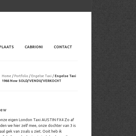
s and More since 1988
PLAATS
CABRIONI
CONTACT
Home
/
Portfolio
/
Engelse Taxi
/
Engelse Taxi
1966 Now SOLD/VENDU/VERKOCHT
iew
onze eigen London Taxi AUSTIN FX4 Zo af
jden we hier zelf mee, onze dochter van 3 is
al gek van zoals u ziet. Ooit heb ik