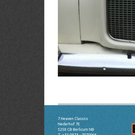
7 Heaven Classics
Nederhof 7E
5258 CB Berlicum NB
T. +31 (0)73 - 7070069