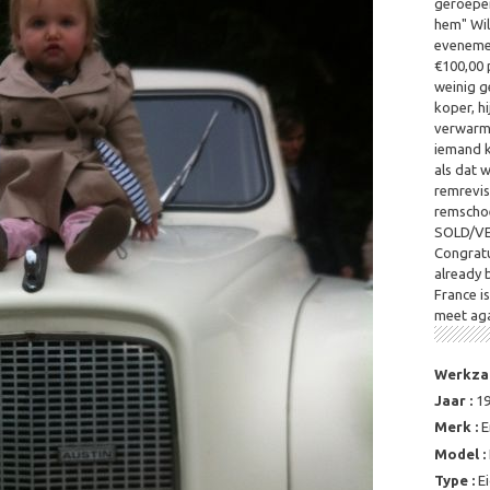
geroepen
hem" Wil
eveneme
€100,00 
weinig g
koper, hi
verwarmin
iemand k
als dat w
remrevis
remschoe
SOLD/V
Congratu
already 
France i
meet aga
Werkza
Jaar :
1
Merk :
E
Model :
Type :
E