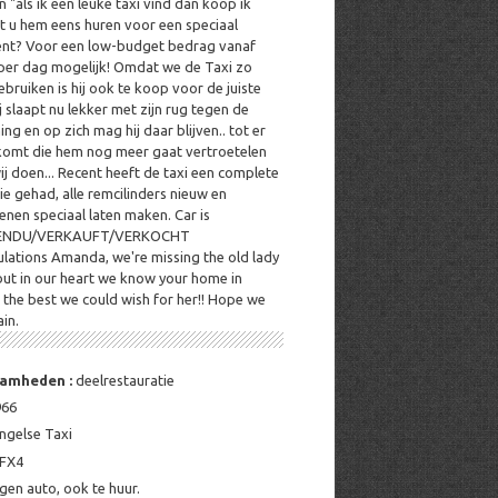
 "als ik een leuke taxi vind dan koop ik
t u hem eens huren voor een speciaal
nt? Voor een low-budget bedrag vanaf
per dag mogelijk! Omdat we de Taxi zo
ebruiken is hij ook te koop voor de juiste
j slaapt nu lekker met zijn rug tegen de
g en op zich mag hij daar blijven.. tot er
omt die hem nog meer gaat vertroetelen
ij doen... Recent heeft de taxi een complete
ie gehad, alle remcilinders nieuw en
nen speciaal laten maken. Car is
ENDU/VERKAUFT/VERKOCHT
lations Amanda, we're missing the old lady
but in our heart we know your home in
s the best we could wish for her!! Hope we
in.
amheden :
deelrestauratie
966
ngelse Taxi
FX4
igen auto, ook te huur.