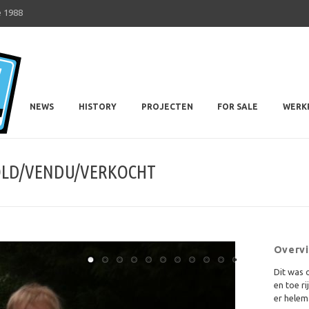
e 1988
7Heaven
7Heaven Classic
NEWS
HISTORY
PROJECTEN
FOR SALE
WERK
 SOLD/VENDU/VERKOCHT
Overv
Dit was 
en toe ri
er helema