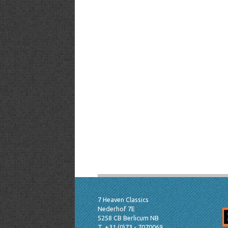
7 Heaven Classics
Nederhof 7E
5258 CB Berlicum NB
T. +31 (0)73 - 7070069