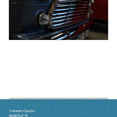
Now sold/verkocht! Mini 1000 de Luxe
1976
Mini 1000 De Luxe 1976
7 Heaven Classics
Nederhof 7E