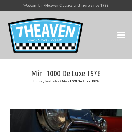
Welkom bij 7Heaven Classics and more since 1988
7H
7He
Mini 1000 De Luxe 1976
Home
/
Portfolio
/
Mini 1000 De Luxe 1976